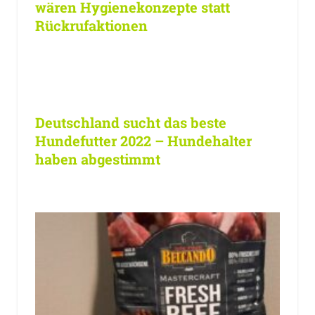
wären Hygienekonzepte statt
Rückrufaktionen
Deutschland sucht das beste
Hundefutter 2022 – Hundehalter
haben abgestimmt