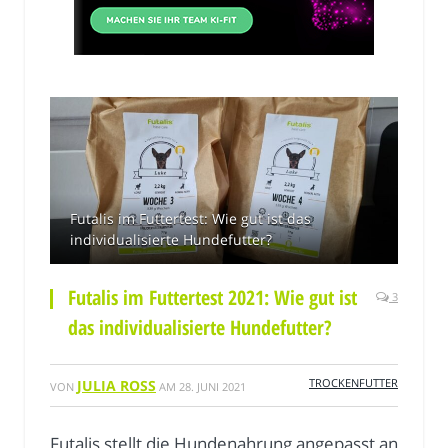
Futalis im Futtertest: Wie gut ist das
individualisierte Hundefutter?
Futalis im Futtertest 2021: Wie gut ist
3
das individualisierte Hundefutter?
TROCKENFUTTER
JULIA ROSS
VON
AM
28. JUNI 2021
Futalis stellt die Hundenahrung angepasst an