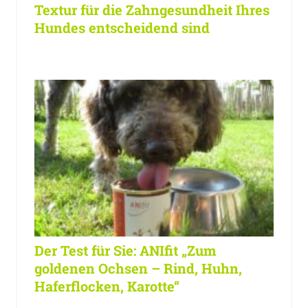
Textur für die Zahngesundheit Ihres
Hundes entscheidend sind
Der Test für Sie: ANIfit „Zum
goldenen Ochsen – Rind, Huhn,
Haferflocken, Karotte“