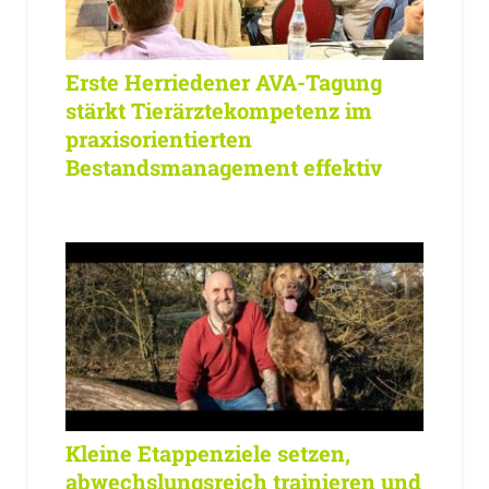
Erste Herriedener AVA-Tagung
stärkt Tierärztekompetenz im
praxisorientierten
Bestandsmanagement effektiv
Kleine Etappenziele setzen,
abwechslungsreich trainieren und