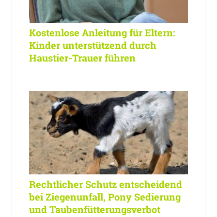
Kostenlose Anleitung für Eltern:
Kinder unterstützend durch
Haustier-Trauer führen
Rechtlicher Schutz entscheidend
bei Ziegenunfall, Pony Sedierung
und Taubenfütterungsverbot