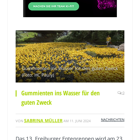
Gummienten ins Wasser für den guten Zweck
(Foto: HC Pauly)
Gummienten ins Wasser für den
0
guten Zweck
NACHRICHTEN
SABRINA MÜLLER
VON
AM
11. JUNI 2024
Das 13. Freiburger Entenrennen wird am 23.