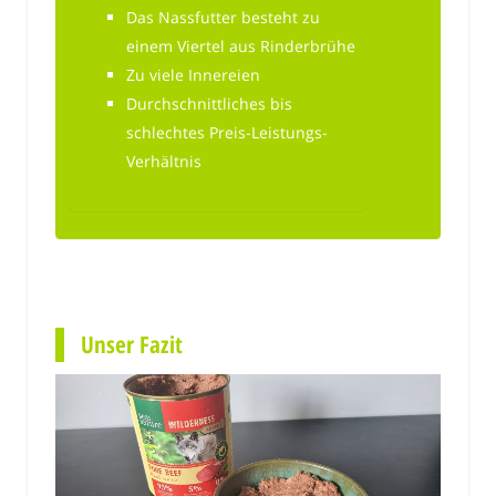
Das Nassfutter besteht zu
einem Viertel aus Rinderbrühe
Zu viele Innereien
Durchschnittliches bis
schlechtes Preis-Leistungs-
Verhältnis
Unser Fazit