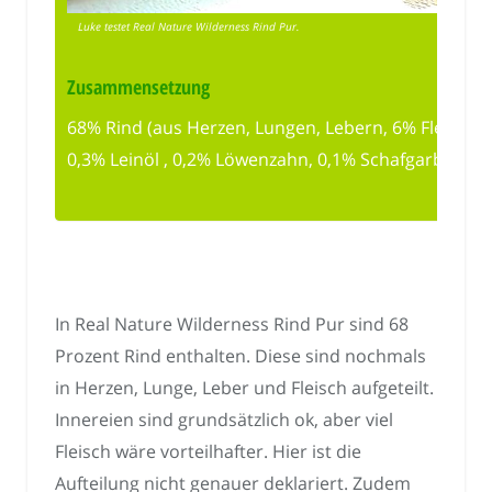
Luke testet Real Nature Wilderness Rind Pur.
Zusammensetzung
68% Rind (aus Herzen, Lungen, Lebern, 6% Fleisch),
0,3% Leinöl , 0,2% Löwenzahn, 0,1% Schafgarbe, 0,
In Real Nature Wilderness Rind Pur sind 68
Prozent Rind enthalten. Diese sind nochmals
in Herzen, Lunge, Leber und Fleisch aufgeteilt.
Innereien sind grundsätzlich ok, aber viel
Fleisch wäre vorteilhafter. Hier ist die
Aufteilung nicht genauer deklariert. Zudem