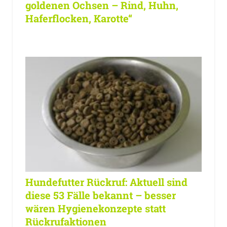
goldenen Ochsen – Rind, Huhn,
Haferflocken, Karotte“
Hundefutter Rückruf: Aktuell sind
diese 53 Fälle bekannt – besser
wären Hygienekonzepte statt
Rückrufaktionen