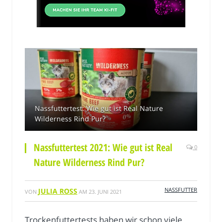
Nassfuttertest: Wie gut ist Real Nature
Wilderness Rind Pur?
Nassfuttertest 2021: Wie gut ist Real
0
Nature Wilderness Rind Pur?
NASSFUTTER
JULIA ROSS
VON
AM
23. JUNI 2021
Trockenfuttertests haben wir schon viele