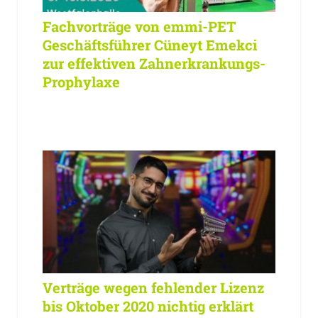
Fachvorträge von emmi-PET
Geschäftsführer Cüneyt Emekci
zur effektiven Zahnerkrankungs-
Prophylaxe
Verträge wegen fehlender Lizenz
bis Oktober 2020 nichtig erklärt