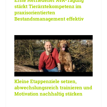
Erste Herriedener AVA-Tagung
stärkt Tierärztekompetenz im
praxisorientierten
Bestandsmanagement effektiv
Kleine Etappenziele setzen,
abwechslungsreich trainieren und
Motivation nachhaltig stärken