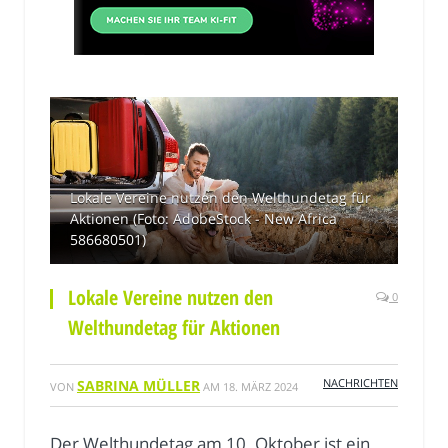
Lokale Vereine nutzen den Welthundetag für
Aktionen (Foto: AdobeStock - New Africa
586680501)
Lokale Vereine nutzen den
0
Welthundetag für Aktionen
NACHRICHTEN
SABRINA MÜLLER
VON
AM
18. MÄRZ 2024
Der Welthundetag am 10. Oktober ist ein