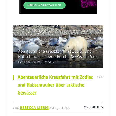
Abenteuerliche Kreuzfahrt mit Zodiac und
Hubschrauber über arktische Gewässer (Foto:
Polaris Tours GmbH)
Abenteuerliche Kreuzfahrt mit Zodiac
0
und Hubschrauber über arktische
Gewässer
NACHRICHTEN
REBECCA LIEBIG
VON
AM
6. JULI 2026