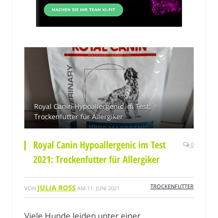
Royal Canin Hypoallergenic im Test:
Trockenfutter für Allergiker
Royal Canin Hypoallergenic im Test
0
2021: Trockenfutter für Allergiker
TROCKENFUTTER
JULIA ROSS
VON
AM
11. JUNI 2021
Viele Hunde leiden unter einer