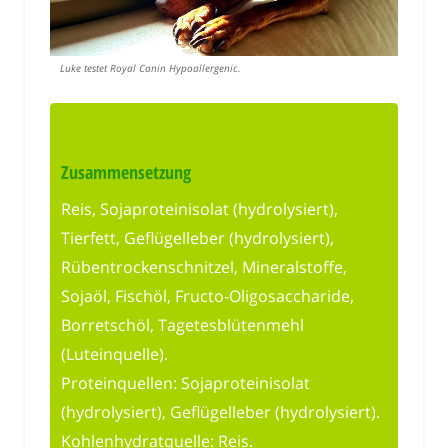
Luke testet Royal Canin Hypoallergenic.
Zusammensetzung
Reis, Sojaproteinisolat (hydrolysiert),
Tierfett, Geflügelleber (hydrolysiert),
Rübentrockenschnitzel, Mineralstoffe,
Sojaöl, Fischöl, Fructo-Oligosaccharide,
Borretschöl, Tagetesblütenmehl
(Luteinquelle).
Proteinquellen: Sojaproteinisolat
(hydrolysiert), Geflügelleber (hydrolysiert).
Kohlenhydratquelle: Reis.