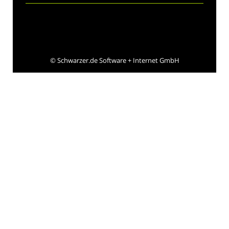
©
Schwarzer.de Software + Internet GmbH