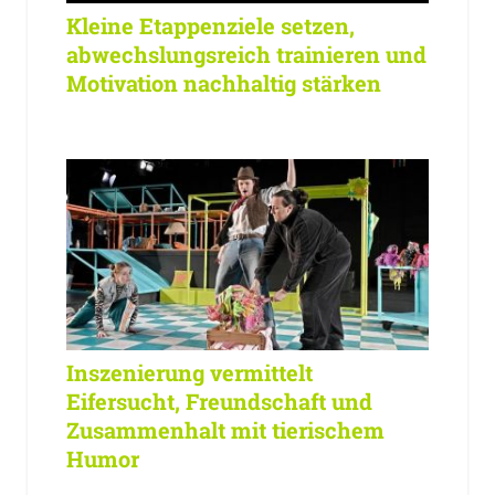
Kleine Etappenziele setzen,
abwechslungsreich trainieren und
Motivation nachhaltig stärken
Inszenierung vermittelt
Eifersucht, Freundschaft und
Zusammenhalt mit tierischem
Humor