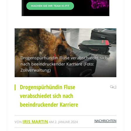
Drogenspürhündin Fluse verabschiedet sich
nach beeindruckender Karriere (Foto:
Zollverwaltung)
Drogenspürhündin Fluse
0
verabschiedet sich nach
beeindruckender Karriere
NACHRICHTEN
IRIS MARTIN
VON
AM
2. JANUAR 2024