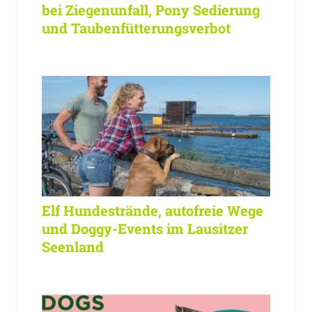
bei Ziegenunfall, Pony Sedierung
und Taubenfütterungsverbot
Elf Hundestrände, autofreie Wege
und Doggy-Events im Lausitzer
Seenland