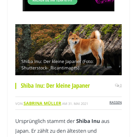
Shiba Inu: Der kleine Japaner (Foto:
Shutterstock-_Ricantimages)
Shiba Inu: Der kleine Japaner
0
RASSEN
SABRINA MÜLLER
VON
AM
31. MAI 2021
Ursprünglich stammt der
Shiba Inu
aus
Japan. Er zählt zu den ältesten und