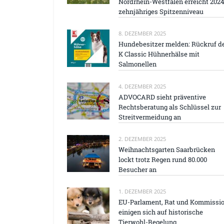
Nordrhein-Westfalen erreicht 202
zehnjähriges Spitzenniveau
8. DEZEMBER 2025
Hundebesitzer melden: Rückruf d
K Classic Hühnerhälse mit
Salmonellen
4. DEZEMBER 2025
ADVOCARD sieht präventive
Rechtsberatung als Schlüssel zur
Streitvermeidung an
2. DEZEMBER 2025
Weihnachtsgarten Saarbrücken
lockt trotz Regen rund 80.000
Besucher an
1. DEZEMBER 2025
EU-Parlament, Rat und Kommissi
einigen sich auf historische
Tierwohl-Regelung