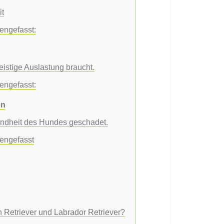
it
engefasst:
eistige Auslastung braucht.
engefasst:
en
undheit des Hundes geschadet.
engefasst
 Retriever und Labrador Retriever?