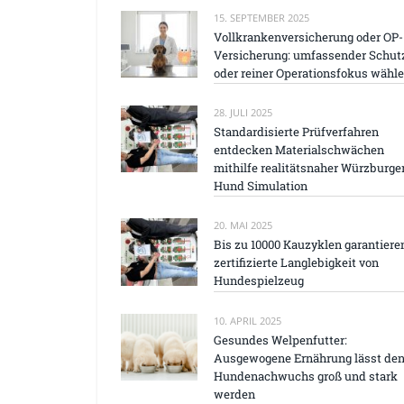
15. SEPTEMBER 2025
Vollkrankenversicherung oder OP-
Versicherung: umfassender Schut
oder reiner Operationsfokus wähl
28. JULI 2025
Standardisierte Prüfverfahren
entdecken Materialschwächen
mithilfe realitätsnaher Würzburge
Hund Simulation
20. MAI 2025
Bis zu 10000 Kauzyklen garantiere
zertifizierte Langlebigkeit von
Hundespielzeug
10. APRIL 2025
Gesundes Welpenfutter:
Ausgewogene Ernährung lässt de
Hundenachwuchs groß und stark
werden