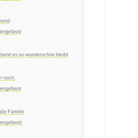
shund
engefasst
 damit es so wunderschön bleibt
r nach.
engefasst
die Familie
engefasst: