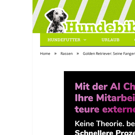
HUNDEFUTTER
URLAUB
Hundebibel.de
»
»
Home
Rassen
Golden Retriever: Seine Fange