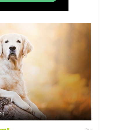
-N)
0