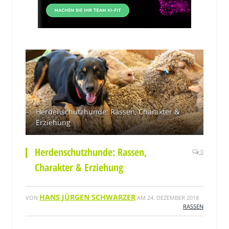
Herdenschutzhunde: Rassen, Charakter &
Erziehung
Herdenschutzhunde: Rassen,
0
Charakter & Erziehung
HANS JÜRGEN SCHWARZER
VON
AM
24. DEZEMBER 2018
RASSEN