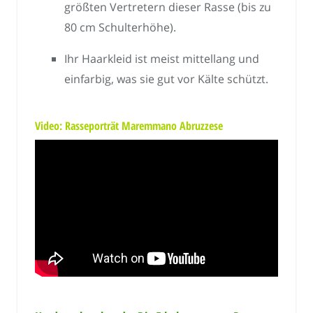
größten Vertretern dieser Rasse (bis zu
80 cm Schulterhöhe).
Ihr Haarkleid ist meist mittellang und
einfarbig, was sie gut vor Kälte schützt.
Video: Rasseporträt Maremmano Abruzzese