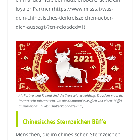
loyaler Partner (https://www.miss.at/was-
dein-chinesisches-tierkreiszeichen-ueber-
dich-aussagt/?cn-reloaded=1)
Als Partner und Freund sind die Tiere sehr zuverlässig. Trotzdem muss der
Partner sehr tolerant sein, um die Kompromisslosigkeit von einem Büffel
auszugleichen. ( Foto: Shutterstock-Ledelena )
Chinesisches Sternzeichen Büffel
Menschen, die im chinesischen Sternzeichen