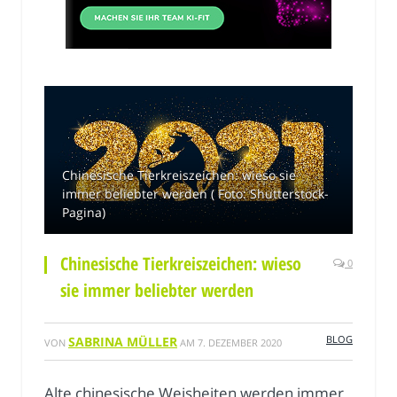
Chinesische Tierkreiszeichen: wieso sie
immer beliebter werden ( Foto: Shutterstock-
Pagina)
Chinesische Tierkreiszeichen: wieso
0
sie immer beliebter werden
BLOG
SABRINA MÜLLER
VON
AM
7. DEZEMBER 2020
Alte chinesische Weisheiten werden immer