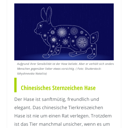
Aufgrund ihrer Sensibilität ist der Hase beliebt. Aber er verhält sich anderen
Menschen gegenüber lieber etwas vorsichtig. ( Foto: Shutterstock-
Vzhyshnevska Nataliia)
Chinesisches Sternzeichen Hase
Der Hase ist sanftmütig, freundlich und
elegant. Das chinesische Tierkreiszeichen
Hase ist nie um einen Rat verlegen. Trotzdem
ist das Tier manchmal unsicher, wenn es um