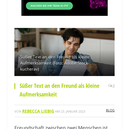
Süßer Text an den Freund als kleine
Aufmerksamkeit (Foto: Adobe Stock-
kucherav)
Süßer Text an den Freund als kleine
0
Aufmerksamkeit
BLOG
REBECCA LIEBIG
VON
AM
23. JANUAR 2023
Freundschaft zwischen zwei Menschen ist