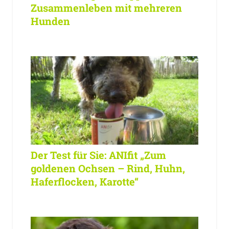
Zusammenleben mit mehreren
Hunden
Der Test für Sie: ANIfit „Zum
goldenen Ochsen – Rind, Huhn,
Haferflocken, Karotte“