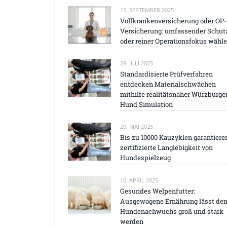
15. SEPTEMBER 2025
Vollkrankenversicherung oder OP-
Versicherung: umfassender Schut
oder reiner Operationsfokus wähl
28. JULI 2025
Standardisierte Prüfverfahren
entdecken Materialschwächen
mithilfe realitätsnaher Würzburge
Hund Simulation
20. MAI 2025
Bis zu 10000 Kauzyklen garantiere
zertifizierte Langlebigkeit von
Hundespielzeug
10. APRIL 2025
Gesundes Welpenfutter:
Ausgewogene Ernährung lässt de
Hundenachwuchs groß und stark
werden