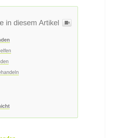
e in diesem Artikel
nden
elfen
nden
behandeln
icht