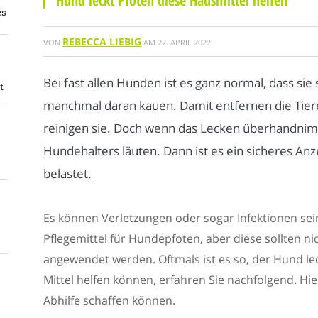
Hund leckt Pfoten diese Hausmittel helfen
es
REBECCA LIEBIG
VON
AM
27. APRIL 2022
Bei fast allen Hunden ist es ganz normal, dass sie
t
manchmal daran kauen. Damit entfernen die Ti
reinigen sie. Doch wenn das Lecken überhandnimm
Hundehalters läuten. Dann ist es ein sicheres An
belastet.
Es können Verletzungen oder sogar Infektionen sein
Pflegemittel für Hundepfoten, aber diese sollten n
angewendet werden. Oftmals ist es so, der Hund le
Mittel helfen können, erfahren Sie nachfolgend. Hier
Abhilfe schaffen können.