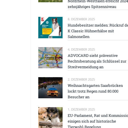
Nordrhein-Westfalen erreicht 202
zehnjähriges Spitzenniveau
8. DEZEMBER 2025
Hundebesitzer melden: Rückruf d
K Classic Hühnerhälse mit
Salmonellen
4. DEZEMBER 2025
ADVOCARD sieht präventive
Rechtsberatung als Schlüssel zur
Streitvermeidung an
2. DEZEMBER 2025
Weihnachtsgarten Saarbrücken
lockt trotz Regen rund 80.000
Besucher an
1. DEZEMBER 2025
EU-Parlament, Rat und Kommissi
einigen sich auf historische
Tierwohl-Regelung