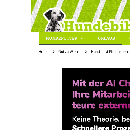
HUNDEFUTTER
URLAUB
Hundebibel.de
»
»
Home
Gut zu Wissen
Hund leckt Pfoten diese