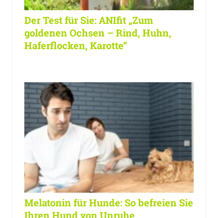
Der Test für Sie: ANIfit „Zum
goldenen Ochsen – Rind, Huhn,
Haferflocken, Karotte“
Melatonin für Hunde: So befreien Sie
Ihren Hund von Unruhe