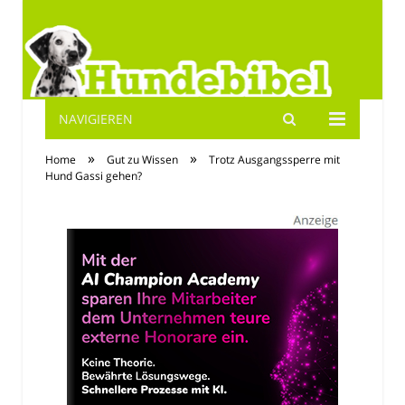
NAVIGIEREN
Hundebibel.de
»
»
Home
Gut zu Wissen
Trotz Ausgangssperre mit
Hund Gassi gehen?