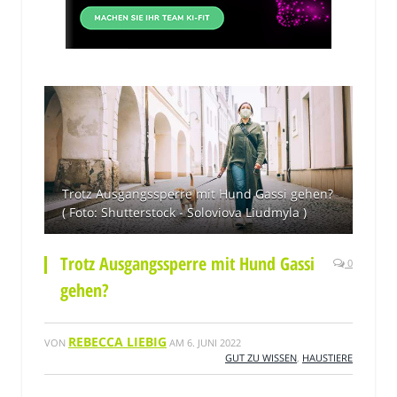
Trotz Ausgangssperre mit Hund Gassi gehen?
( Foto: Shutterstock - Soloviova Liudmyla )
Trotz Ausgangssperre mit Hund Gassi
0
gehen?
REBECCA LIEBIG
VON
AM
6. JUNI 2022
GUT ZU WISSEN
,
HAUSTIERE