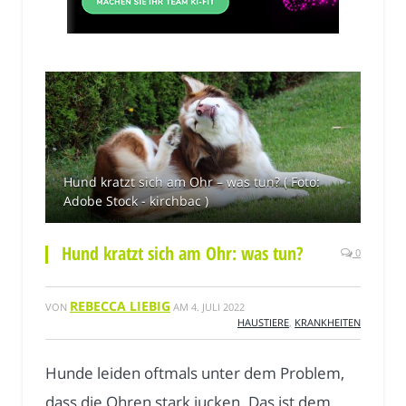
Hund kratzt sich am Ohr – was tun? ( Foto:
Adobe Stock - kirchbac )
Hund kratzt sich am Ohr: was tun?
0
REBECCA LIEBIG
VON
AM
4. JULI 2022
HAUSTIERE
,
KRANKHEITEN
Hunde leiden oftmals unter dem Problem,
dass die Ohren stark jucken. Das ist dem