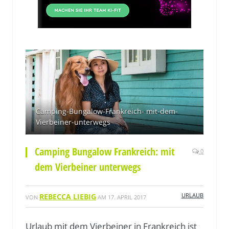
Camping-Bungalow-Frankreich- mit-dem-
Vierbeiner-unterwegs
Camping Bungalow Frankreich: mit
0
dem Vierbeiner unterwegs
URLAUB
REBECCA LIEBIG
VON
AM
17. APRIL 2017
Urlaub mit dem Vierbeiner in Frankreich ist