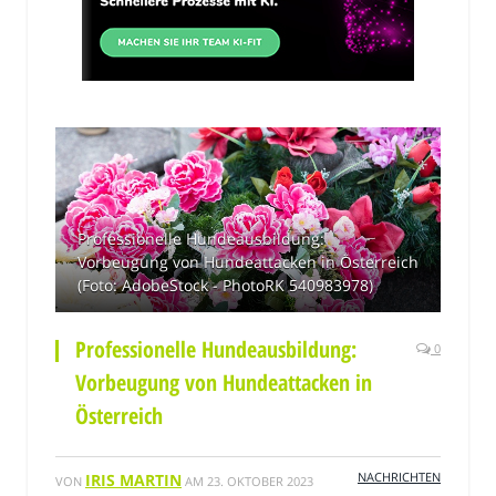
Professionelle Hundeausbildung:
Vorbeugung von Hundeattacken in Österreich
(Foto: AdobeStock - PhotoRK 540983978)
Professionelle Hundeausbildung:
0
Vorbeugung von Hundeattacken in
Österreich
NACHRICHTEN
IRIS MARTIN
VON
AM
23. OKTOBER 2023