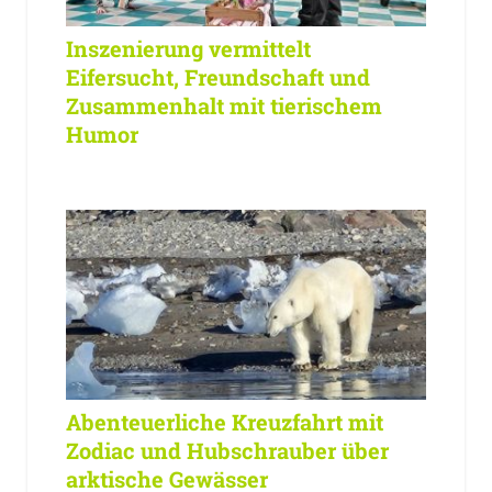
Inszenierung vermittelt
Eifersucht, Freundschaft und
Zusammenhalt mit tierischem
Humor
Abenteuerliche Kreuzfahrt mit
Zodiac und Hubschrauber über
arktische Gewässer