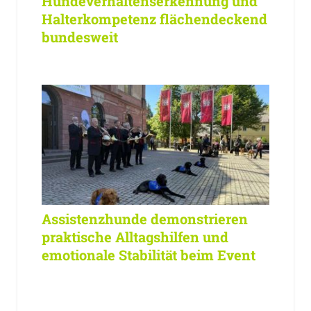
Hundeverhaltenserkennung und
Halterkompetenz flächendeckend
bundesweit
Assistenzhunde demonstrieren
praktische Alltagshilfen und
emotionale Stabilität beim Event