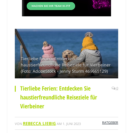
Tierliebe Ferien: Entdecken Sie
haustierfreundliche Reiseziele für Vierbeiner
(Foto: AdobeStock - Jenny Sturm 469665129)
Tierliebe Ferien: Entdecken Sie
0
haustierfreundliche Reiseziele für
Vierbeiner
RATGEBER
REBECCA LIEBIG
VON
AM
1. JUNI 2023