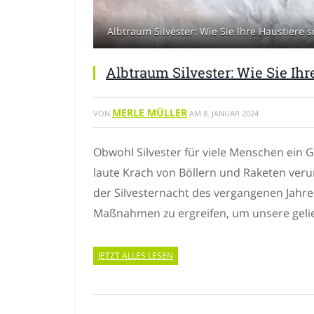
Albtraum Silvester: Wie Sie Ihre Haustiere s
Albtraum Silvester: Wie Sie Ih
MERLE MÜLLER
VON
AM
8. JANUAR 2024
Obwohl Silvester für viele Menschen ein 
laute Krach von Böllern und Raketen verurs
der Silvesternacht des vergangenen Jahre
Maßnahmen zu ergreifen, um unsere gelie
JETZT ALLES LESEN