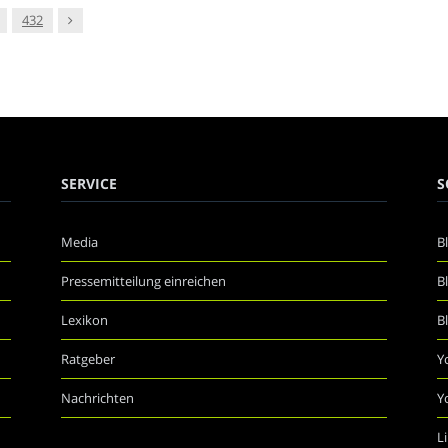
Nachfolger
432
SERVICE
S
Media
B
Pressemitteilung einreichen
B
Lexikon
B
Ratgeber
Y
Nachrichten
Y
L