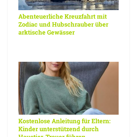
Abenteuerliche Kreuzfahrt mit
Zodiac und Hubschrauber über
arktische Gewässer
Kostenlose Anleitung für Eltern:
Kinder unterstützend durch
Haustier-Trauer führen