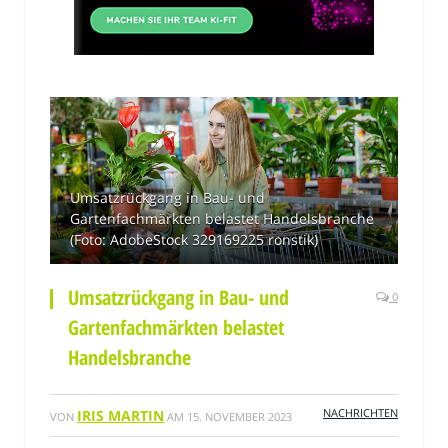
Umsatzrückgang in Bau- und
Gartenfachmärkten belastet Handelsbranche
(Foto: AdobeStock 329169225 ronstik)
Umsatzrückgang in Bau- und
0
Gartenfachmärkten belastet
Handelsbranche
NACHRICHTEN
IRIS MARTIN
VON
AM
15. NOVEMBER 2023