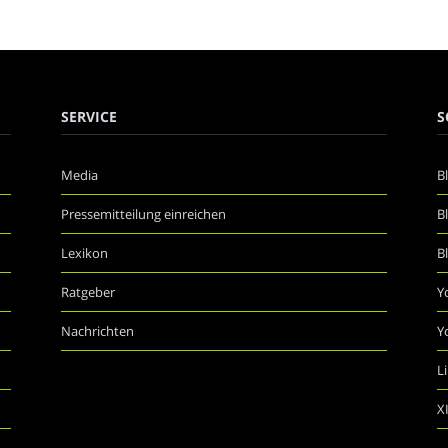
SERVICE
S
Media
B
Pressemitteilung einreichen
B
Lexikon
B
Ratgeber
Y
Nachrichten
Y
L
X