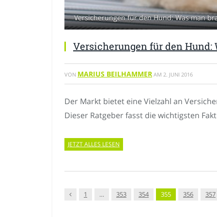
Versicherungen für den Hund: Was man bra
Versicherungen für den Hund:
MARIUS BEILHAMMER
VON
AM
2. JUNI 2016
Der Markt bietet eine Vielzahl an Versiche
Dieser Ratgeber fasst die wichtigsten Fa
JETZT ALLES LESEN
Vorgänger
1
…
353
354
355
356
357