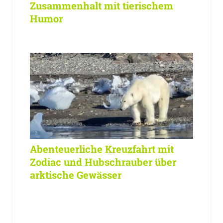
Zusammenhalt mit tierischem
Humor
Abenteuerliche Kreuzfahrt mit
Zodiac und Hubschrauber über
arktische Gewässer