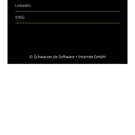
LinkedIn
XING
©
Schwarzer.de Software + Internet GmbH