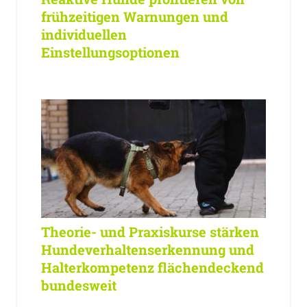
frühzeitigen Warnungen und
individuellen
Einstellungsoptionen
Theorie- und Praxiskurse stärken
Hundeverhaltenserkennung und
Halterkompetenz flächendeckend
bundesweit