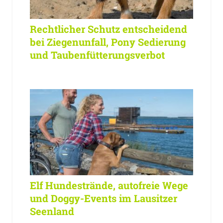
Rechtlicher Schutz entscheidend
bei Ziegenunfall, Pony Sedierung
und Taubenfütterungsverbot
Elf Hundestrände, autofreie Wege
und Doggy-Events im Lausitzer
Seenland