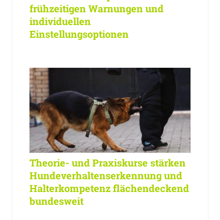
frühzeitigen Warnungen und
individuellen
Einstellungsoptionen
Theorie- und Praxiskurse stärken
Hundeverhaltenserkennung und
Halterkompetenz flächendeckend
bundesweit