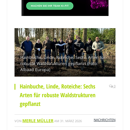
Hainbuche, Linde, Roteiche: Sechs Arten für
robuste Waldstrukturen gepflanzt (Foto:
Albaad Europa)
Hainbuche, Linde, Roteiche: Sechs
0
Arten für robuste Waldstrukturen
gepflanzt
NACHRICHTEN
MERLE MÜLLER
VON
AM
31. MÄRZ 2026