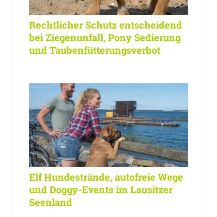
Rechtlicher Schutz entscheidend
bei Ziegenunfall, Pony Sedierung
und Taubenfütterungsverbot
Elf Hundestrände, autofreie Wege
und Doggy-Events im Lausitzer
Seenland